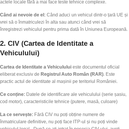
actele locale fără a mai face teste tehnice complexe.
Când ai nevoie de el:
Când aduci un vehicul dintr-o țară UE și
vrei să o înmatriculezi în alta sau atunci când vrei să
înregistrezi vehiculul pentru prima dată în Uniunea Europeană.
2. CIV (Cartea de Identitate a
Vehiculului)
Cartea de Identitate a Vehiculului
este documentul oficial
eliberat exclusiv de
Registrul Auto Român (RAR)
. Este
practic actul de identitate al mașinii pe teritoriul României.
Ce conține:
Datele de identificare ale vehiculului (serie șasiu,
cod motor), caracteristicile tehnice (putere, masă, culoare)
La ce servește:
Fără CIV nu poți obține numere de
înmatriculare definitive, nu poți face ITP-ul și nu poți vinde
vehiculul legal. -După ce ați intrat în posesia CIV-ului, aveți