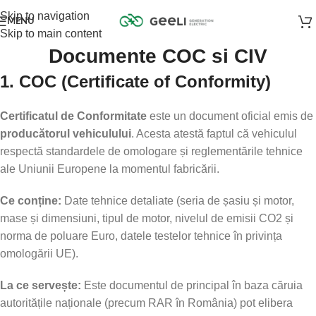
Skip to navigation
MENU
Skip to main content
Documente COC si CIV
1. COC (Certificate of Conformity)
Certificatul de Conformitate
este un document oficial emis de
producătorul vehiculului
. Acesta atestă faptul că vehiculul
respectă standardele de omologare și reglementările tehnice
ale Uniunii Europene la momentul fabricării.
Ce conține:
Date tehnice detaliate (seria de șasiu și motor,
mase și dimensiuni, tipul de motor, nivelul de emisii CO2 și
norma de poluare Euro, datele testelor tehnice în privința
omologării UE).
La ce servește:
Este documentul de principal în baza căruia
autoritățile naționale (precum RAR în România) pot elibera