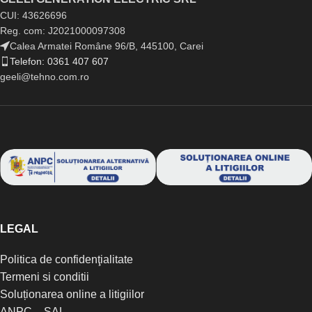
CUI: 43626696
Reg. com: J2021000097308
Calea Armatei Române 96/B, 445100, Carei
Telefon: 0361 407 607
geeli@tehno.com.ro
LEGAL
Politica de confidenţialitate
Termeni si conditii
Soluționarea online a litigiilor
ANPC – SAL