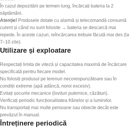
În cazul depozitării pe termen lung, încărcați bateria la 2
săptămâni.
Atenție!
Produsele dotate cu alarmă și telecomandă consumă
curent și când nu sunt folosite → bateria se descarcă mai
repede. În aceste cazuri, reîncărcarea trebuie făcută mai des (la
7–10 zile).
Utilizare și exploatare
Respectați limita de viteză și capacitatea maximă de încărcare
specificată pentru fiecare model.
Nu folosiți produsul pe terenuri necorespunzătoare sau în
condiții extreme (apă adâncă, noroi excesiv).
Evitați șocurile mecanice (lovituri puternice, căzături).
Verificați periodic funcționalitatea frânelor și a luminilor.
Nu transportați mai multe persoane sau obiecte decât este
prevăzut în manual.
Întreținere periodică