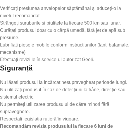
Verificați presiunea anvelopelor săptămânal și aduceți-o la
nivelul recomandat.
Strângeți șuruburile și piulițele la fiecare 500 km sau lunar.
Curățați produsul doar cu o cârpă umedă, fără jet de apă sub
presiune.
Lubrifiați piesele mobile conform instrucțiunilor (lanț, balamale,
mecanisme).
Efectuați reviziile în service-ul autorizat Geeli.
Siguranță
Nu lăsați produsul la încărcat nesupravegheat perioade lungi.
Nu utilizați produsul în caz de defecțiuni la frâne, direcție sau
sistemul electric.
Nu permiteți utilizarea produsului de către minori fără
supraveghere.
Respectați legislația rutieră în vigoare.
Recomandăm revizia produsului la fiecare 6 luni de