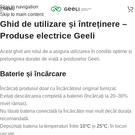
Skip to navigation
MENU
Skip to main content
Ghid de utilizare și întreținere –
Produse electrice Geeli
Acest ghid are rolul de a asigura utilizarea în condiții optime și
prelungirea duratei de viață a produselor Geeli.
Baterie și încărcare
Încărcați produsul doar cu încărcătorul original furnizat.
Evitați descărcarea completă a bateriei (încărcați la 20–30%
nivel rămas).
Nu lăsați bateria conectată la încărcător mai mult decât durata
recomandată.
Depozitați bateria la temperaturi între
10°C
și
25°C
, în locuri
uscate.