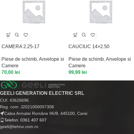
CAMERA 2.25-17
CAUCIUC 14×2.50
Piese de schimb
,
Anvelope si
Piese de schimb
,
Anvelope si
Camere
Camere
70,00
lei
99,99
lei
GEELI GENERATION ELECTRIC SRL
CUI: 43626696
Reg. com: J2021000097308
Calea Armatei Române 96/B, 445100, Carei
Telefon: 0361 407 607
geeli@tehno.com.ro