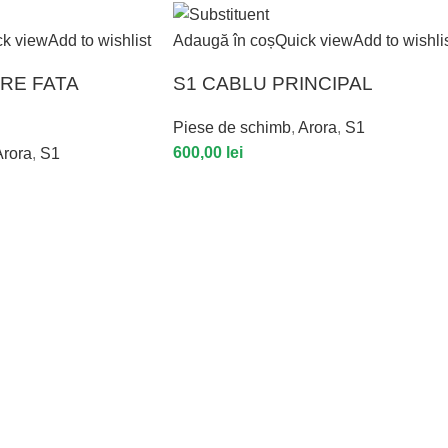
ck view
Add to wishlist
Adaugă în coș
Quick view
Add to wishli
RE FATA
S1 CABLU PRINCIPAL
Piese de schimb
,
Arora
,
S1
600,00
lei
Arora
,
S1