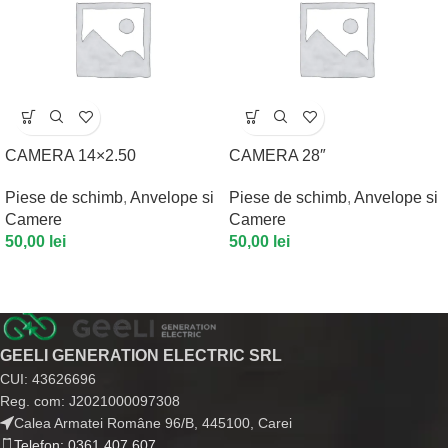
CAMERA 14×2.50
CAMERA 28″
Piese de schimb
,
Anvelope si
Piese de schimb
,
Anvelope si
Camere
Camere
50,00
lei
50,00
lei
GEELI GENERATION ELECTRIC SRL
CUI: 43626696
Reg. com: J2021000097308
Calea Armatei Române 96/B, 445100, Carei
Telefon: 0361 407 607