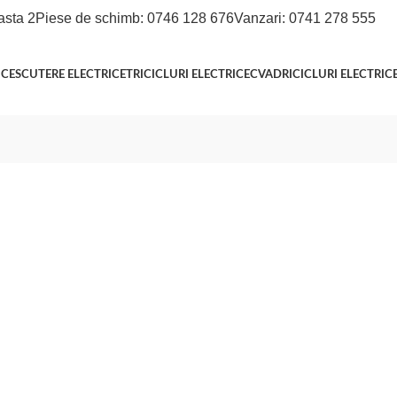
asta 2
Piese de schimb: 0746 128 676
Vanzari: 0741 278 555
ICE
SCUTERE ELECTRICE
TRICICLURI ELECTRICE
CVADRICICLURI ELECTRIC