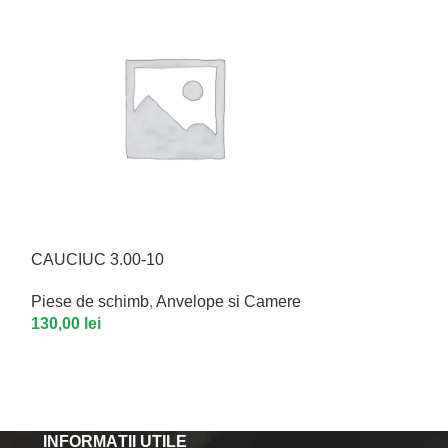
CAUCIUC 3.00-10
S1 BUTON MA
Piese de schimb
,
Anvelope si Camere
Piese de schim
130,00
lei
150,00
lei
INFORMAȚII UTILE