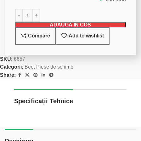
ADAUGĂ ÎN COȘ
Compare
Add to wishlist
SKU:
6657
Categorii:
Bee
,
Piese de schimb
Share:
Specificații Tehnice
Descirere