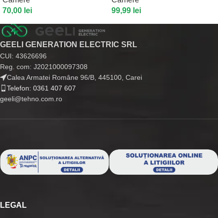
70,00
lei
99,99
lei
GEELI GENERATION ELECTRIC SRL
CUI: 43626696
Reg. com: J2021000097308
Calea Armatei Române 96/B, 445100, Carei
Telefon: 0361 407 607
geeli@tehno.com.ro
LEGAL