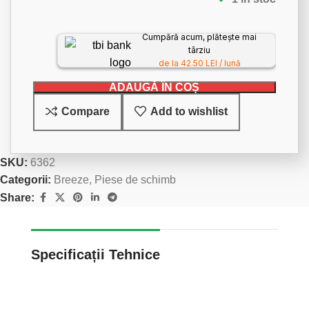
Cumpără acum, plătește mai
târziu
de la 42.50 LEI / lună
ADAUGĂ ÎN COȘ
Compare
Add to wishlist
SKU:
6362
Categorii:
Breeze
,
Piese de schimb
Share:
Specificații Tehnice