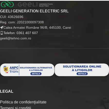
GEELI GENERATION ELECTRIC SRL
CUI: 43626696
Reg. com: J2021000097308
Calea Armatei Române 96/B, 445100, Carei
Telefon: 0361 407 607
geeli@tehno.com.ro
LEGAL
Politica de confidenţialitate
Termeni si conditii