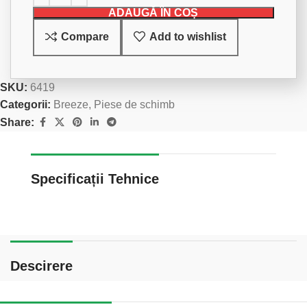
ADAUGĂ ÎN COȘ
Compare
Add to wishlist
SKU:
6419
Categorii:
Breeze
,
Piese de schimb
Share:
Specificații Tehnice
Descirere