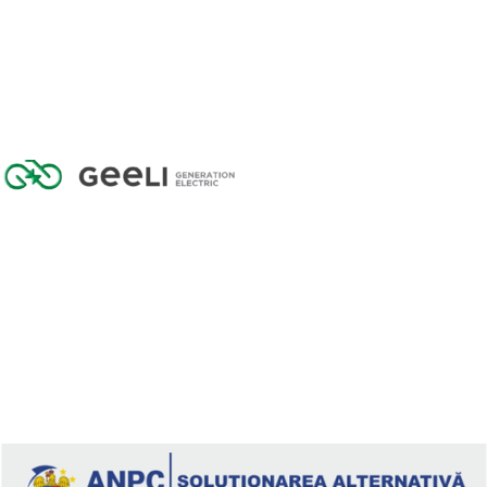
GEELI GENERATION ELECTRIC SRL
CUI: 43626696
Reg. com: J2021000097308
Calea Armatei Române 96/B, 445100, Carei
Telefon: 0361 407 607
geeli@tehno.com.ro