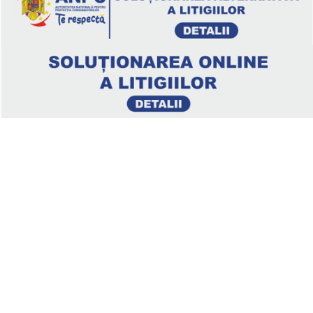
Legal
Politica de confidenţialitate
Termeni si conditii
Soluționarea online a litigiilor
ANPC – SAL
ANPC
Clienți
About us