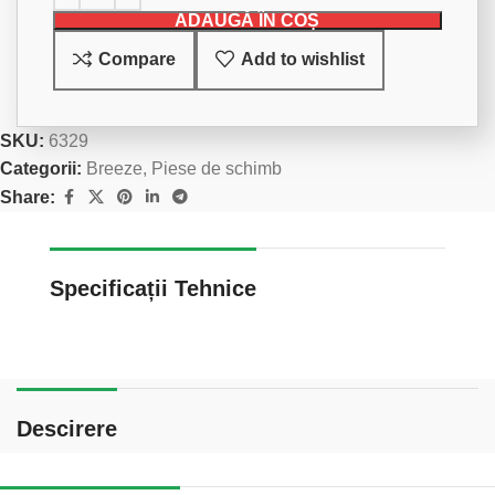
ADAUGĂ ÎN COȘ
Compare
Add to wishlist
SKU:
6329
Categorii:
Breeze
,
Piese de schimb
Share:
Specificații Tehnice
Descirere