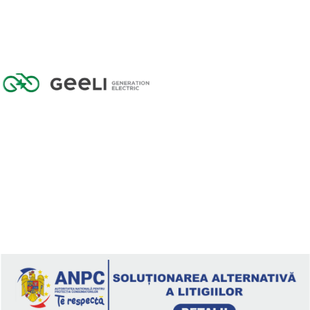
GEELI GENERATION ELECTRIC SRL
CUI: 43626696
Reg. com: J2021000097308
Calea Armatei Române 96/B, 445100, Carei
Telefon: 0361 407 607
geeli@tehno.com.ro