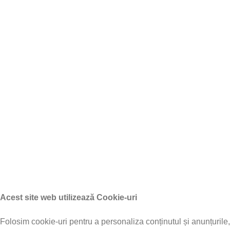
Formular retur
Metode de Plată Disponibile
Garantie Geeli
Informații Utile
Ghid de utilizare și întreținere – Produse electrice Geeli
Credit Online de la UniCredit Consumer Financing IFN S.A.
Credit Online TBI Bank
Documente COC si CIV
Piese Schimb Triciclu
Triciclu Electric Fara Permis
Triciclu Electric cu Cabina
© Geeli.ro 2026. Toate drepturile rezervate.
Acest site web utilizează Cookie-uri
Folosim cookie-uri pentru a personaliza conținutul și anunțurile,