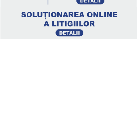
Legal
Politica de confidenţialitate
Termeni si conditii
Soluționarea online a litigiilor
ANPC – SAL
ANPC
Clienți
About us
Contact
Politica de Retur