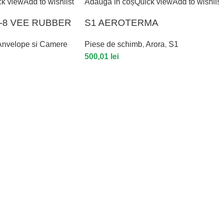
ck view
Add to wishlist
Adaugă în coș
Quick view
Add to wishli
0-8 VEE RUBBER
S1 AEROTERMA
Anvelope si Camere
Piese de schimb
,
Arora
,
S1
500,01
lei