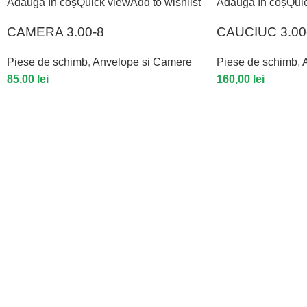
Adaugă în coș
Quick view
Add to wishlist
Adaugă în coș
Qui
CAMERA 3.00-8
CAUCIUC 3.0
Piese de schimb
,
Anvelope si Camere
Piese de schimb
,
85,00
lei
160,00
lei