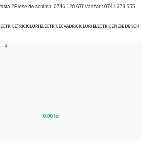
tasta 2
Piese de schimb: 0746 128 676
Vanzari: 0741 278 555
LECTRICE
TRICICLURI ELECTRICE
CVADRICICLURI ELECTRICE
PIESE DE SCH
0,00
lei