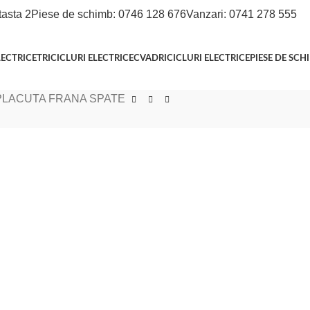
tasta 2
Piese de schimb: 0746 128 676
Vanzari: 0741 278 555
LECTRICE
TRICICLURI ELECTRICE
CVADRICICLURI ELECTRICE
PIESE DE SCH
 PLACUTA FRANA SPATE