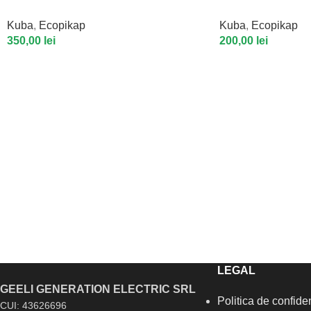
Kuba
,
Ecopikap
Kuba
,
Ecopikap
350,00
lei
200,00
lei
LEGAL
GEELI GENERATION ELECTRIC SRL
Politica de confiden
CUI: 43626696