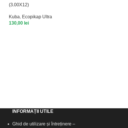
(3.00X12)
Kuba
,
Ecopikap Ultra
130,00
lei
ECOPIKAP UL
Kuba
,
Ecopikap
699,99
lei
INFORMAȚII UTILE
Ghid de utilizare și întreținere –