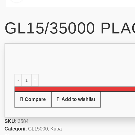
GL15/35000 PL
Compare
Add to wishlist
SKU:
3584
Categorii:
GL15000
,
Kuba