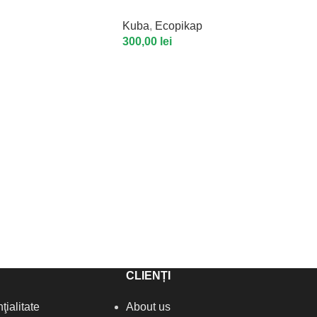
Kuba
,
Ecopikap
300,00
lei
CLIENȚI
ţialitate
About us