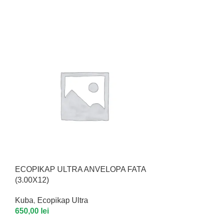
ECOPIKAP ULTRA ANVELOPA FATA
ECOPIKAP UL
(3.00X12)
Kuba
,
Ecopikap
Kuba
,
Ecopikap Ultra
699,99
lei
650,00
lei