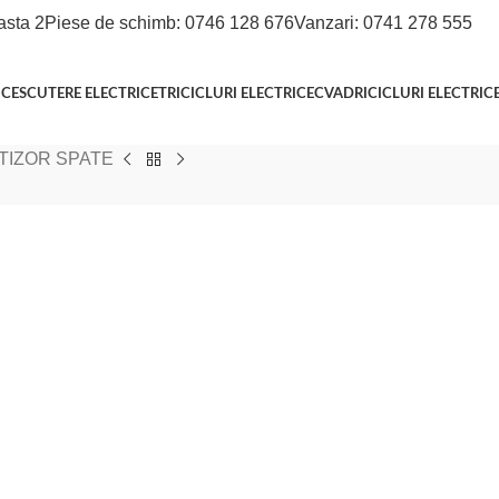
asta 2
Piese de schimb: 0746 128 676
Vanzari: 0741 278 555
ICE
SCUTERE ELECTRICE
TRICICLURI ELECTRICE
CVADRICICLURI ELECTRIC
TIZOR SPATE