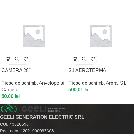
CAMERA 28″
S1 AEROTERMA
Piese de schimb
,
Anvelope si
Piese de schimb
,
Arora
,
S1
Camere
500,01
lei
50,00
lei
GEELI GENERATION ELECTRIC SRL
CUI: 43626696
Reg. com: J2021000097308