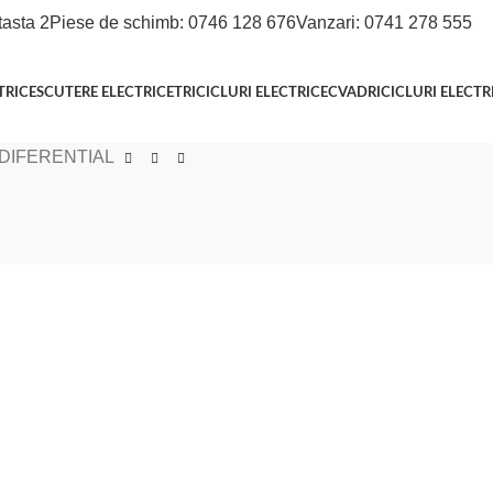
tasta 2
Piese de schimb: 0746 128 676
Vanzari: 0741 278 555
TRICE
SCUTERE ELECTRICE
TRICICLURI ELECTRICE
CVADRICICLURI ELECTR
DIFERENTIAL