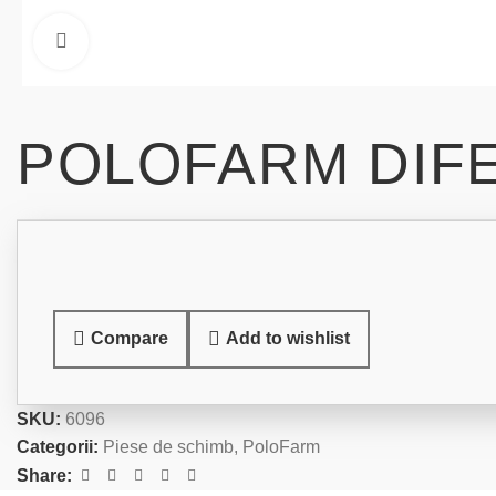
Click to enlarge
POLOFARM DIF
Compare
Add to wishlist
SKU:
6096
Categorii:
Piese de schimb
,
PoloFarm
Share: