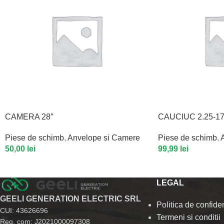
CAMERA 28″
CAUCIUC 2.25-1
Piese de schimb
,
Anvelope si Camere
Piese de schimb
,
50,00
lei
99,99
lei
LEGAL
GEELI GENERATION ELECTRIC SRL
Politica de confiden
CUI: 43626696
Termeni si conditii
Reg. com: J2021000097308