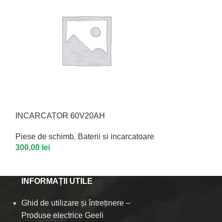
INCARCATOR 60V20AH
S1 CARENA D
Piese de schimb
,
Baterii si incarcatoare
Piese de schim
300,00
lei
270,00
lei
INFORMAȚII UTILE
Ghid de utilizare și întreținere –
Produse electrice Geeli