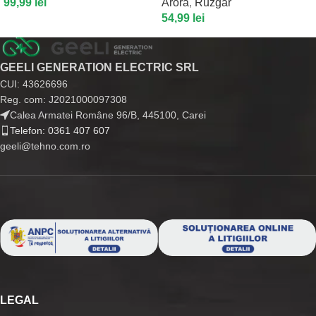
99,99
lei
Arora
,
Ruzgar
54,99
lei
GEELI GENERATION ELECTRIC SRL
CUI: 43626696
Reg. com: J2021000097308
Calea Armatei Române 96/B, 445100, Carei
Telefon: 0361 407 607
geeli@tehno.com.ro
LEGAL