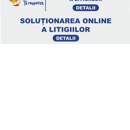
Legal
Politica de confidenţialitate
Termeni si conditii
Soluționarea online a litigiilor
ANPC – SAL
ANPC
Clienți
About us
Contact