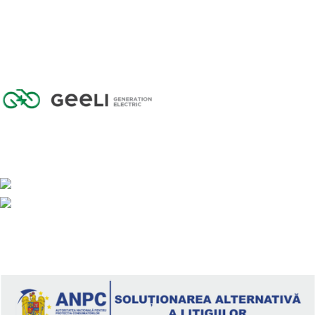
GEELI GENERATION ELECTRIC SRL
CUI: 43626696
Reg. com: J2021000097308
Calea Armatei Române 96/B, 445100, Carei
Telefon: 0361 407 607
geeli@tehno.com.ro