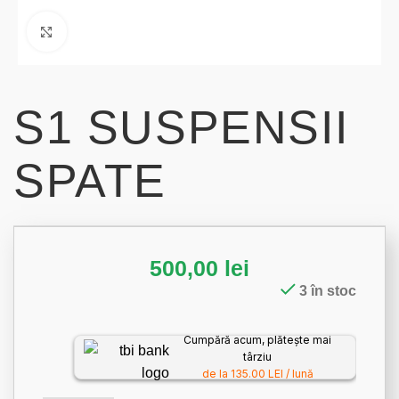
Click to enlarge
S1 SUSPENSII
SPATE
500,00
lei
3 în stoc
Cumpără acum, plătește mai
târziu
de la 135.00 LEI / lună