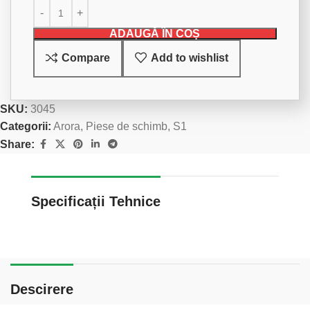
ADAUGĂ ÎN COȘ
Compare
Add to wishlist
SKU:
3045
Categorii:
Arora
,
Piese de schimb
,
S1
Share:
Specificații Tehnice
Descirere