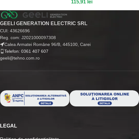
115,91
lei
GEELI GENERATION ELECTRIC SRL
CUI: 43626696
Reg. com: J2021000097308
Calea Armatei Române 96/B, 445100, Carei
Telefon: 0361 407 607
geeli@tehno.com.ro
LEGAL