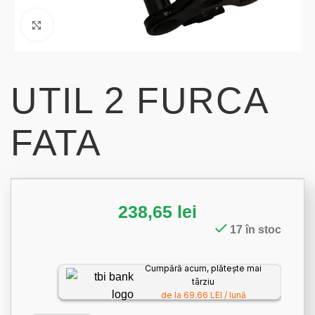
Click to enlarge
UTIL 2 FURCA
FATA
238,65
lei
17 în stoc
Cumpără acum, plătește mai
târziu
de la 69.66 LEI / lună