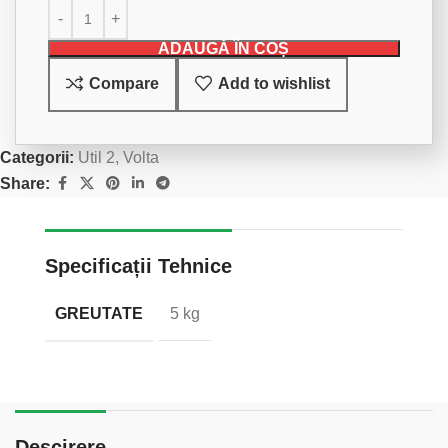
ADAUGĂ ÎN COȘ
Compare
Add to wishlist
Categorii:
Util 2
,
Volta
Share:
Specificații Tehnice
GREUTATE
5 kg
Descirere