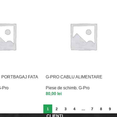
 PORTBAGAJ FATA
G-PRO CABLU ALIMENTARE
-Pro
Piese de schimb
,
G-Pro
80,00
lei
1
2
3
4
…
7
8
9
CLIENȚI