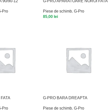
 90/90-12
G-PRO APARATOARE NOROI FATA
-Pro
Piese de schimb
,
G-Pro
85,00
lei
 FATA
G-PRO BARA DREAPTA
-Pro
Piese de schimb
,
G-Pro