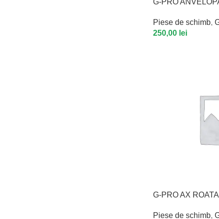
G-PRO ANVELOPA
Piese de schimb
,
G
250,00
lei
G-PRO AX ROATA
Piese de schimb
,
G