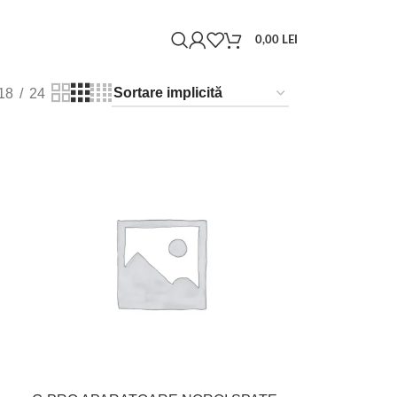
0,00
LEI
18
24