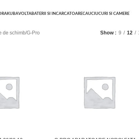
ORA
KUBA
VOLTA
BATERII SI INCARCATOARE
CAUCIUCURI SI CAMERE
e de schimb
G-Pro
Show
9
12