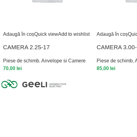
Adaugă în coș
Quick view
Add to wishlist
Adaugă în coș
Qui
CAMERA 2.25-17
CAMERA 3.00-
Piese de schimb
,
Anvelope si Camere
Piese de schimb
,
70,00
lei
85,00
lei
GEELI GENERATION ELECTRIC SRL
CUI: 43626696
Reg. com: J2021000097308
Calea Armatei Române 96/B, 445100, Carei
Telefon: 0361 407 607