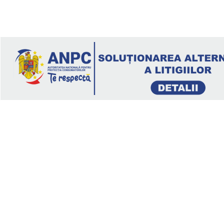
geeli@tehno.com.ro
Legal
Politica de confidenţialitate
Termeni si conditii
Soluționarea online a litigiilor
ANPC – SAL
ANPC
Clienți