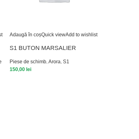
st
Adaugă în coș
Quick view
Add to wishlist
Adaugă în coș
Q
S1 BUTON MARSALIER
S1 CABLU 
e
Piese de schimb
,
Arora
,
S1
Piese de schim
150,00
lei
incarcatoare
,
S
300,00
lei