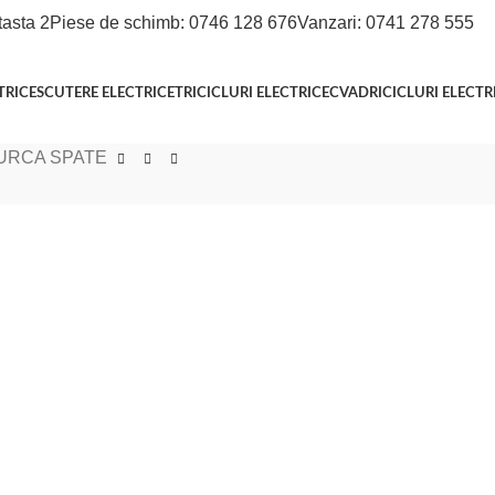
tasta 2
Piese de schimb: 0746 128 676
Vanzari: 0741 278 555
TRICE
SCUTERE ELECTRICE
TRICICLURI ELECTRICE
CVADRICICLURI ELECTR
URCA SPATE