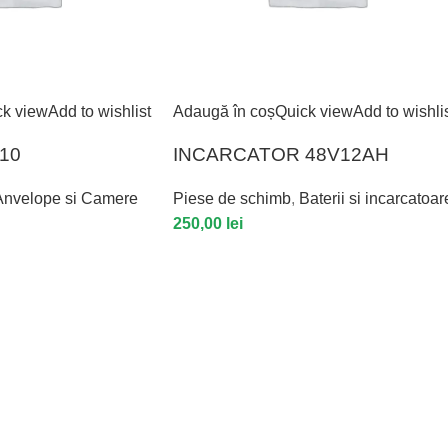
ck view
Add to wishlist
Adaugă în coș
Quick view
Add to wishli
10
INCARCATOR 48V12AH
Anvelope si Camere
Piese de schimb
,
Baterii si incarcatoar
250,00
lei