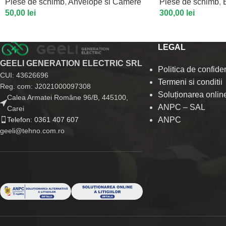
Piese de schimb
,
Anvelope si Camere
Piese de schimb
,
50,00
lei
300,00
lei
LEGAL
GEELI GENERATION ELECTRIC SRL
Politica de confiden
CUI: 43626696
Termeni si conditii
Reg. com: J2021000097308
Soluționarea online 
Calea Armatei Române 96/B, 445100,
ANPC – SAL
Carei
Telefon: 0361 407 607
ANPC
geeli@tehno.com.ro