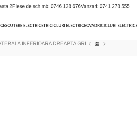
asta 2
Piese de schimb: 0746 128 676
Vanzari: 0741 278 555
ICE
SCUTERE ELECTRICE
TRICICLURI ELECTRICE
CVADRICICLURI ELECTRIC
TERALA INFERIOARA DREAPTA GRI