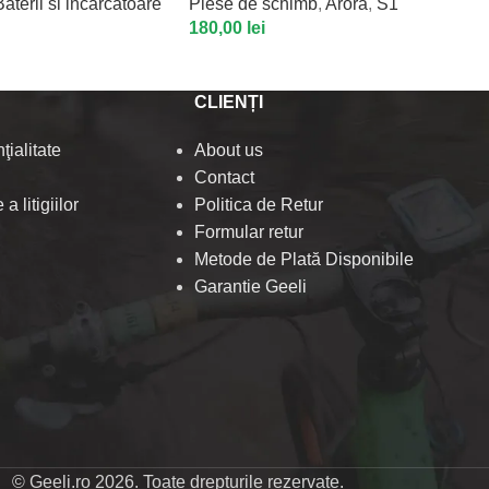
Baterii si incarcatoare
Piese de schimb
,
Arora
,
S1
180,00
lei
CLIENȚI
ţialitate
About us
Contact
a litigiilor
Politica de Retur
Formular retur
Metode de Plată Disponibile
Garantie Geeli
© Geeli.ro 2026. Toate drepturile rezervate.