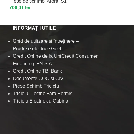
Piese de schimb
,
Arora
,
S1
Piese de schim
700,01
lei
600,00
lei
INFORMAȚII UTILE
Ghid de utilizare și întreținere –
Produse electrice Geeli
Credit Online de la UniCredit Consumer
Financing IFN S.A.
Credit Online TBI Bank
Documente COC si CIV
Piese Schimb Triciclu
Triciclu Electric Fara Permis
Triciclu Electric cu Cabina