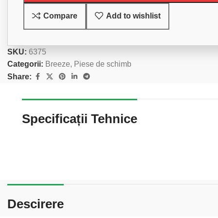
Compare
Add to wishlist
SKU:
6375
Categorii:
Breeze
,
Piese de schimb
Share:
Specificații Tehnice
Descirere