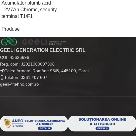
Acumulator plumb acid
12V7Ah Chrome, security,
terminal T1/F1
Produse
GEELI GENERATION ELECTRIC SRL
CUI: 43626696
Reg. com: J2021000097308
Calea Armatei Române 96/B, 445100, Carei
Telefon: 0361 407 607
geeli@tehno.com.ro