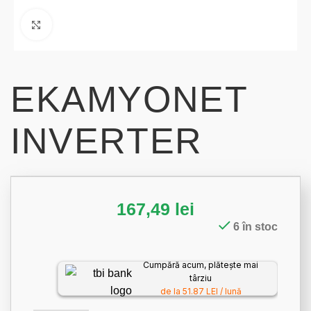
Click to enlarge
EKAMYONET
INVERTER
167,49
lei
6 în stoc
Cumpără acum, plătește mai
târziu
de la 51.87 LEI / lună