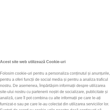
Ghid de utilizare și întreținere – Produse electrice Geeli
Credit Online de la UniCredit Consumer Financing IFN S.A.
Credit Online TBI Bank
Documente COC si CIV
Piese Schimb Triciclu
Triciclu Electric Fara Permis
Triciclu Electric cu Cabina
© Geeli.ro 2026. Toate drepturile rezervate.
Acest site web utilizează Cookie-uri
Folosim cookie-uri pentru a personaliza conținutul și anunțurile,
pentru a oferi funcții de social media și pentru a analiza traficul
nostru. De asemenea, împărtășim informații despre utilizarea
site-ului nostru cu partenerii noștri de socializare, publicitate și
analiză, care îl pot combina cu alte informații pe care le-ați
furnizat-o sau pe care le-au colectat din utilizarea serviciilor lor.