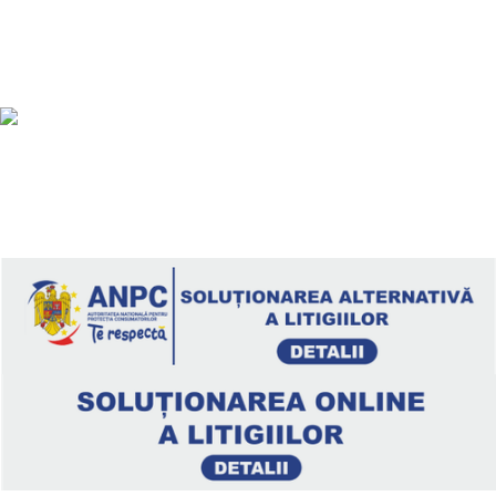
GEELI GENERATION ELECTRIC SRL
CUI: 43626696
Reg. com: J2021000097308
Calea Armatei Române 96/B, 445100, Carei
Telefon: 0361 407 607
geeli@tehno.com.ro