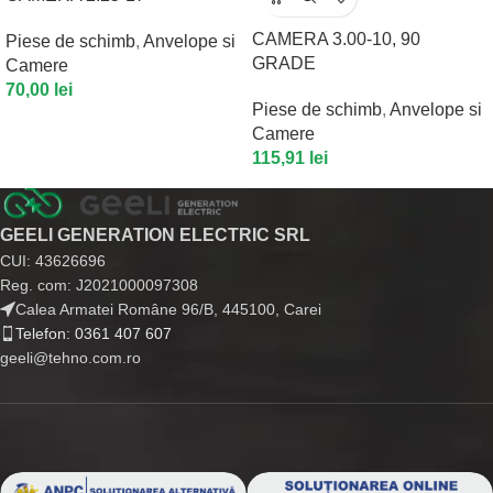
CAMERA 3.00-10, 90
Piese de schimb
,
Anvelope si
GRADE
Camere
70,00
lei
Piese de schimb
,
Anvelope si
Camere
115,91
lei
GEELI GENERATION ELECTRIC SRL
CUI: 43626696
Reg. com: J2021000097308
Calea Armatei Române 96/B, 445100, Carei
Telefon: 0361 407 607
geeli@tehno.com.ro