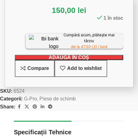
150,00
lei
1 în stoc
Cumpără acum, plătește mai
târziu
de la 47.50 LEI / lună
ADAUGĂ ÎN COȘ
Compare
Add to wishlist
SKU:
6524
Categorii:
G-Pro
,
Piese de schimb
Share:
Specificații Tehnice