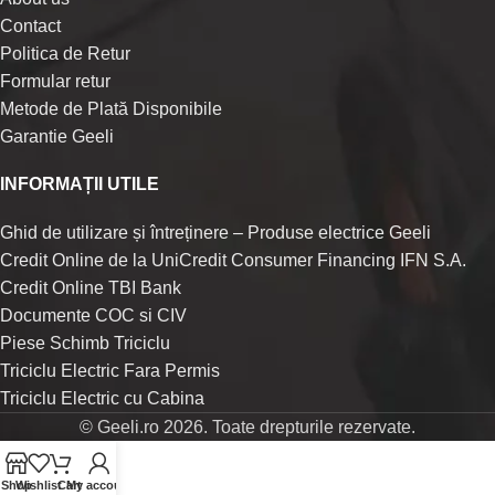
Contact
Politica de Retur
Formular retur
Metode de Plată Disponibile
Garantie Geeli
INFORMAȚII UTILE
Ghid de utilizare și întreținere – Produse electrice Geeli
Credit Online de la UniCredit Consumer Financing IFN S.A.
Credit Online TBI Bank
Documente COC si CIV
Piese Schimb Triciclu
Triciclu Electric Fara Permis
Triciclu Electric cu Cabina
© Geeli.ro 2026. Toate drepturile rezervate.
Shop
Wishlist
Cart
My account