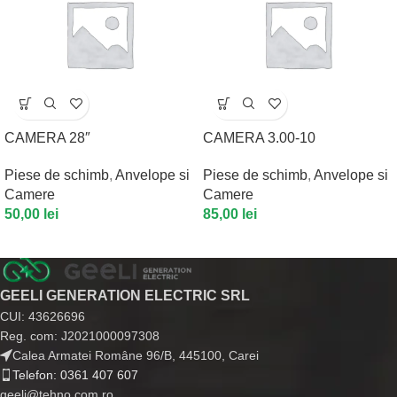
CAMERA 28″
CAMERA 3.00-10
Piese de schimb
,
Anvelope si
Piese de schimb
,
Anvelope si
Camere
Camere
50,00
lei
85,00
lei
GEELI GENERATION ELECTRIC SRL
CUI: 43626696
Reg. com: J2021000097308
Calea Armatei Române 96/B, 445100, Carei
Telefon: 0361 407 607
geeli@tehno.com.ro