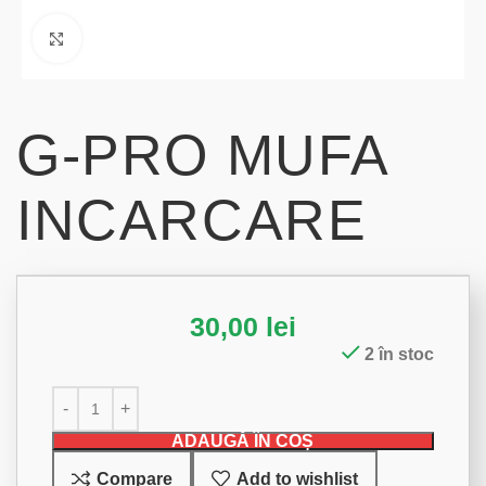
Click to enlarge
G-PRO MUFA
INCARCARE
30,00
lei
2 în stoc
ADAUGĂ ÎN COȘ
Compare
Add to wishlist