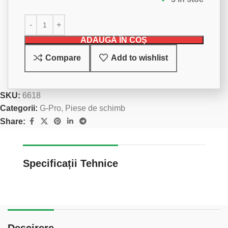
ADAUGĂ ÎN COȘ
Compare
Add to wishlist
SKU:
6618
Categorii:
G-Pro
,
Piese de schimb
Share:
Specificații Tehnice
Descirere