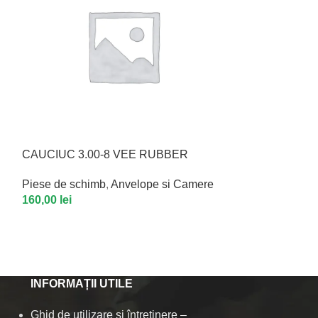
CAUCIUC 3.00-8 VEE RUBBER
S1 CABLU IN
Piese de schimb
,
Anvelope si Camere
Piese de schim
160,00
lei
incarcatoare
,
S
300,00
lei
INFORMAȚII UTILE
Ghid de utilizare și întreținere –