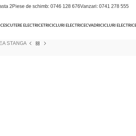
asta 2
Piese de schimb: 0746 128 676
Vanzari: 0741 278 555
ICE
SCUTERE ELECTRICE
TRICICLURI ELECTRICE
CVADRICICLURI ELECTRIC
EA STANGA