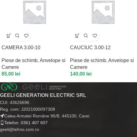
CAMERA 3.00-10
CAUCIUC 3.00-12
Piese de schimb
,
Anvelope si
Piese de schimb
,
Anvelope si
Camere
Camere
85,00
lei
140,00
lei
GEELI GENERATION ELECTRIC SRL
CUI: 43626696
Reg. com: J2021000097308
Calea Armatei Române 96/B, 445100, Carei
Telefon: 0361 407 607
geeli@tehno.com.ro