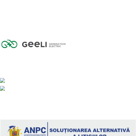
GEELI GENERATION ELECTRIC SRL
CUI: 43626696
Reg. com: J2021000097308
Calea Armatei Române 96/B, 445100, Carei
Telefon: 0361 407 607
geeli@tehno.com.ro