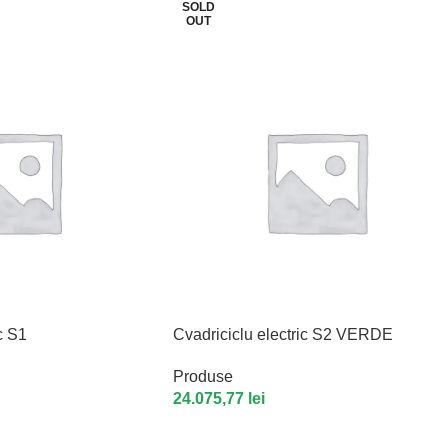
SOLD
OUT
c S1
Cvadriciclu electric S2 VERDE
Produse
24.075,77
lei