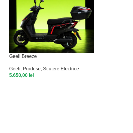
Geeli Breeze
Geeli
,
Produse
,
Scutere Electrice
5.650,00
lei
RUZGAR GRI
Produse
3.349,38
lei