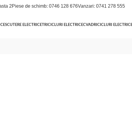
asta 2
Piese de schimb: 0746 128 676
Vanzari: 0741 278 555
ICE
SCUTERE ELECTRICE
TRICICLURI ELECTRICE
CVADRICICLURI ELECTRIC