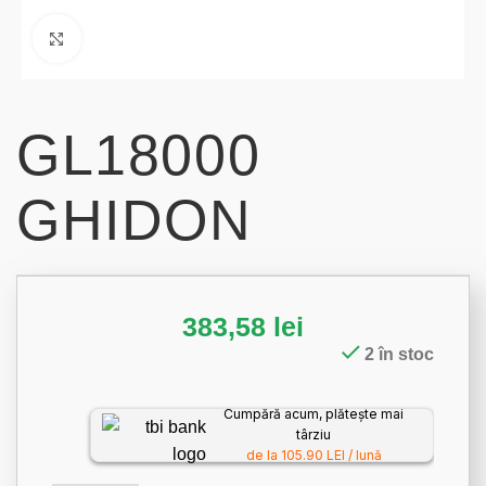
Click to enlarge
GL18000
GHIDON
383,58
lei
2 în stoc
Cumpără acum, plătește mai
târziu
de la 105.90 LEI / lună