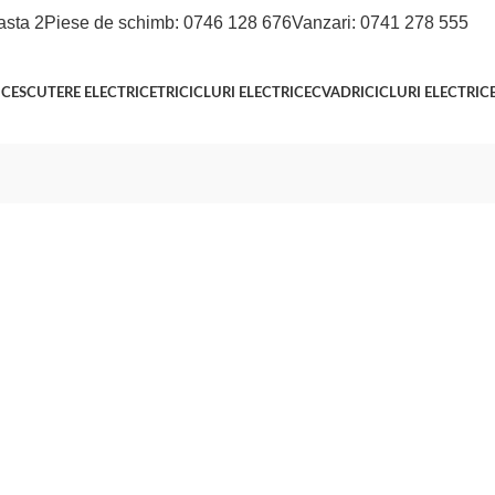
asta 2
Piese de schimb: 0746 128 676
Vanzari: 0741 278 555
ICE
SCUTERE ELECTRICE
TRICICLURI ELECTRICE
CVADRICICLURI ELECTRIC