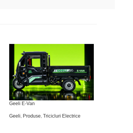
Geeli E-Van
Geeli Pulse
Geeli
,
Produse
,
Tricicluri Electrice
Geeli
,
Produse
,