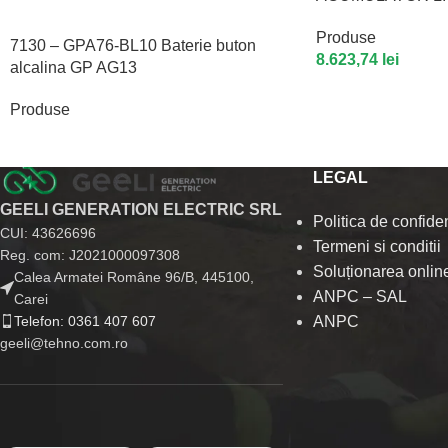
Produse
7130 – GPA76-BL10 Baterie buton
8.623,74
lei
alcalina GP AG13
Produse
LEGAL
GEELI GENERATION ELECTRIC SRL
Politica de confiden
CUI: 43626696
Termeni si conditii
Reg. com: J2021000097308
Soluționarea online 
Calea Armatei Române 96/B, 445100,
ANPC – SAL
Carei
Telefon: 0361 407 607
ANPC
geeli@tehno.com.ro