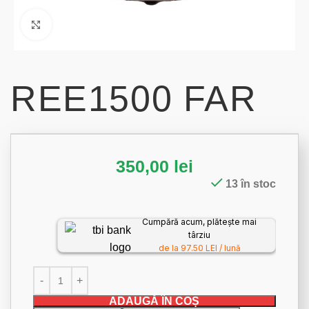
Click to enlarge
REE1500 FAR
350,00
lei
13 în stoc
Cumpără acum, plătește mai
târziu
de la 97.50 LEI / lună
ADAUGĂ ÎN COȘ