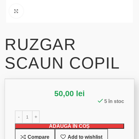
Click to enlarge
RUZGAR
SCAUN COPIL
50,00
lei
5 în stoc
ADAUGĂ ÎN COȘ
Compare
Add to wishlist