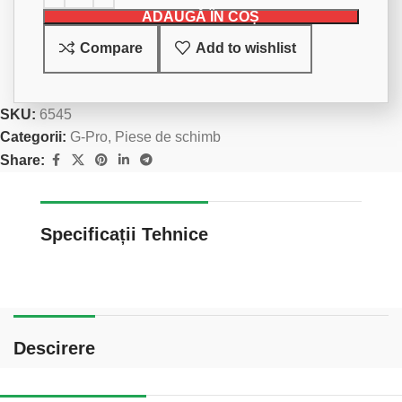
ADAUGĂ ÎN COȘ
Compare
Add to wishlist
SKU:
6545
Categorii:
G-Pro
,
Piese de schimb
Share:
Specificații Tehnice
Descirere