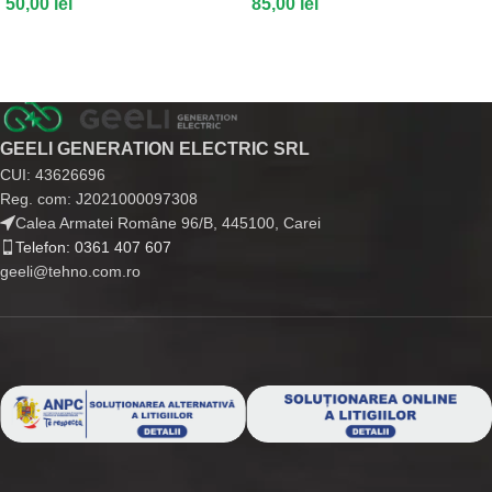
50,00
lei
85,00
lei
GEELI GENERATION ELECTRIC SRL
CUI: 43626696
Reg. com: J2021000097308
Calea Armatei Române 96/B, 445100, Carei
Telefon: 0361 407 607
geeli@tehno.com.ro