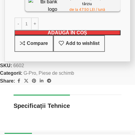
târziu
de la 47.50 LEI / lună
ADAUGĂ ÎN COȘ
Compare
Add to wishlist
SKU:
6602
Categorii:
G-Pro
,
Piese de schimb
Share:
Specificații Tehnice